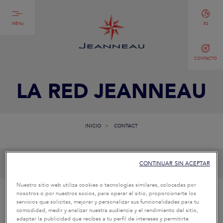
MENU
ES
CONTACTO
LA RED JEANNEAU
INICIO
CONTACT
CONTINUAR SIN ACEPTAR
Nuestro sitio web utiliza cookies o tecnologías similares, colocadas por
nosotros o por nuestros socios, para operar el sitio, proporcionarte los
TENGO UNA
servicios que solicitas, mejorar y personalizar sus funcionalidades para tu
comodidad, medir y analizar nuestra audiencia y el rendimiento del sitio,
PREGUNTA DE
adaptar la publicidad que recibes a tu perfil de intereses y permitirte