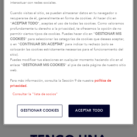
interactuar con redes sociales.
CARÁCTER
Cuando visitas el sitio, se pueden almacenar datos en tu navegador o
COMERCIAL
recuperarse de él, generalmente en forma de cookies. Al hacer clic en
"
ACEPTAR TODO
", aceptas el uso de todas las cookies. Como valoramos
profundamente tu derecho a la privacidad, te ofrecemos la opción de no
permitir ciertos tipos de cookies. Puedes hacer clic en "
GESTIONAR MIS
COOKIES
" para seleccionar las categorías de cookies que deseas aceptar,
o en "
CONTINUAR SIN ACEPTAR
" para indicar tu rechazo (solo se
colocarán las cookies estrictamente necesarias para el funcionamiento del
sitio).
Puedes modificar tus elecciones en cualquier momento haciendo clic en el
enlace "
GESTIONAR MIS COOKIES
" al pie de cada página de nuestro sitio
web.
Para más información, consulta la Sección 9 de nuestra
política de
privacidad.
SOLICITAR
SOLICITAR UNA PRUEBA
EL FOLLETO
Consultar la "lista de socios"
GESTIONAR COOKIES
ACEPTAR TODO