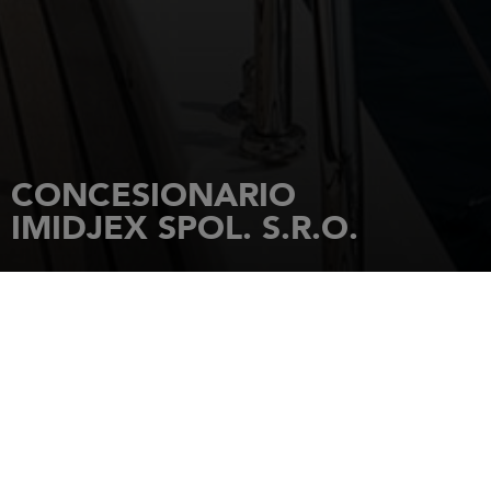
CONCESIONARIO
IMIDJEX SPOL. S.R.O.
INICIO
CONCESIONARIOS
IMIDJEX SPOL. S.R.O.
Lieskovská cesta 10/A
821 09
Bratislava
Tel.: 421/252.960.877