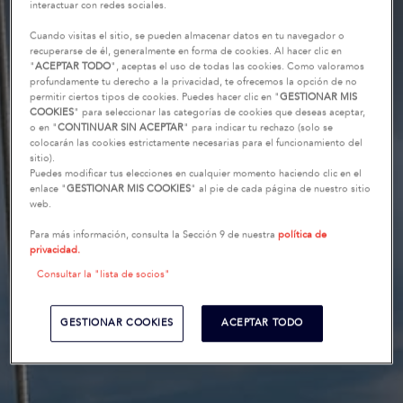
interactuar con redes sociales.
Cuando visitas el sitio, se pueden almacenar datos en tu navegador o
recuperarse de él, generalmente en forma de cookies. Al hacer clic en
"
ACEPTAR TODO
", aceptas el uso de todas las cookies. Como valoramos
profundamente tu derecho a la privacidad, te ofrecemos la opción de no
permitir ciertos tipos de cookies. Puedes hacer clic en "
GESTIONAR MIS
COOKIES
" para seleccionar las categorías de cookies que deseas aceptar,
o en "
CONTINUAR SIN ACEPTAR
" para indicar tu rechazo (solo se
colocarán las cookies estrictamente necesarias para el funcionamiento del
sitio).
Puedes modificar tus elecciones en cualquier momento haciendo clic en el
enlace "
GESTIONAR MIS COOKIES
" al pie de cada página de nuestro sitio
web.
Para más información, consulta la Sección 9 de nuestra
política de
privacidad.
Consultar la "lista de socios"
GESTIONAR COOKIES
ACEPTAR TODO