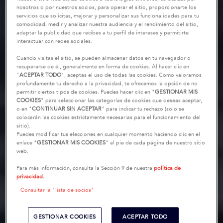
nosotros o por nuestros socios, para operar el sitio, proporcionarte los
servicios que solicitas, mejorar y personalizar sus funcionalidades para tu
comodidad, medir y analizar nuestra audiencia y el rendimiento del sitio,
adaptar la publicidad que recibes a tu perfil de intereses y permitirte
interactuar con redes sociales.
Cuando visitas el sitio, se pueden almacenar datos en tu navegador o
recuperarse de él, generalmente en forma de cookies. Al hacer clic en
"
ACEPTAR TODO
", aceptas el uso de todas las cookies. Como valoramos
profundamente tu derecho a la privacidad, te ofrecemos la opción de no
permitir ciertos tipos de cookies. Puedes hacer clic en "
GESTIONAR MIS
COOKIES
" para seleccionar las categorías de cookies que deseas aceptar,
o en "
CONTINUAR SIN ACEPTAR
" para indicar tu rechazo (solo se
colocarán las cookies estrictamente necesarias para el funcionamiento del
sitio).
Puedes modificar tus elecciones en cualquier momento haciendo clic en el
enlace "
GESTIONAR MIS COOKIES
" al pie de cada página de nuestro sitio
web.
Para más información, consulta la Sección 9 de nuestra
política de
privacidad.
Consultar la "lista de socios"
GESTIONAR COOKIES
ACEPTAR TODO