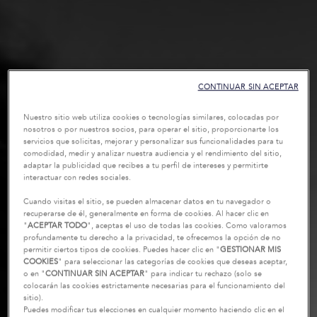
CONTINUAR SIN ACEPTAR
Nuestro sitio web utiliza cookies o tecnologías similares, colocadas por
nosotros o por nuestros socios, para operar el sitio, proporcionarte los
servicios que solicitas, mejorar y personalizar sus funcionalidades para tu
comodidad, medir y analizar nuestra audiencia y el rendimiento del sitio,
adaptar la publicidad que recibes a tu perfil de intereses y permitirte
interactuar con redes sociales.
Cuando visitas el sitio, se pueden almacenar datos en tu navegador o
recuperarse de él, generalmente en forma de cookies. Al hacer clic en
"
ACEPTAR TODO
", aceptas el uso de todas las cookies. Como valoramos
profundamente tu derecho a la privacidad, te ofrecemos la opción de no
permitir ciertos tipos de cookies. Puedes hacer clic en "
GESTIONAR MIS
COOKIES
" para seleccionar las categorías de cookies que deseas aceptar,
o en "
CONTINUAR SIN ACEPTAR
" para indicar tu rechazo (solo se
colocarán las cookies estrictamente necesarias para el funcionamiento del
sitio).
Puedes modificar tus elecciones en cualquier momento haciendo clic en el