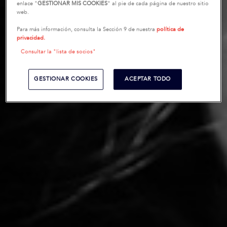
enlace "
GESTIONAR MIS COOKIES
" al pie de cada página de nuestro sitio
web.
Para más información, consulta la Sección 9 de nuestra
política de
privacidad.
Consultar la "lista de socios"
GESTIONAR COOKIES
ACEPTAR TODO