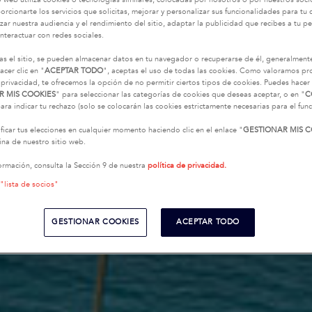
o web utiliza cookies o tecnologías similares, colocadas por nosotros o por nuestros soci
oporcionarte los servicios que solicitas, mejorar y personalizar sus funcionalidades para t
zar nuestra audiencia y el rendimiento del sitio, adaptar la publicidad que recibes a tu per
interactuar con redes sociales.
as el sitio, se pueden almacenar datos en tu navegador o recuperarse de él, generalment
acer clic en "
ACEPTAR TODO
", aceptas el uso de todas las cookies. Como valoramos p
 privacidad, te ofrecemos la opción de no permitir ciertos tipos de cookies. Puedes hacer 
R MIS COOKIES
" para seleccionar las categorías de cookies que deseas aceptar, o en "
C
ara indicar tu rechazo (solo se colocarán las cookies estrictamente necesarias para el fu
icar tus elecciones en cualquier momento haciendo clic en el enlace "
GESTIONAR MIS C
na de nuestro sitio web.
ormación, consulta la Sección 9 de nuestra
política de privacidad.
 "lista de socios"
GESTIONAR COOKIES
ACEPTAR TODO