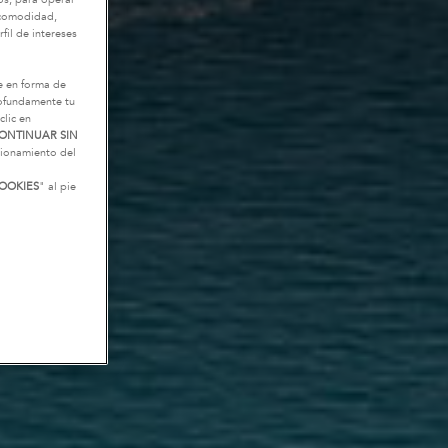
os, para operar
u comodidad,
fil de intereses
e en forma de
rofundamente tu
clic en
ONTINUAR SIN
ncionamiento del
OOKIES
" al pie