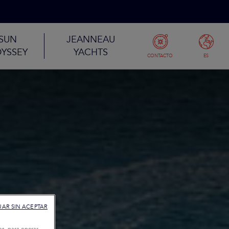
SUN
JEANNEAU
YSSEY
YACHTS
CONTACTO
ES
AR SIN ACEPTAR