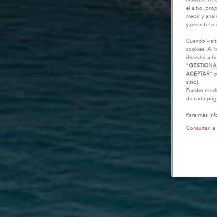
Nuestro siti
el sitio, pr
medir y anali
y permitirte 
Cuando visit
cookies. Al h
derecho a la
"
GESTIONA
ACEPTAR
" p
sitio).
Puedes modif
de cada pági
Para más inf
Consultar la