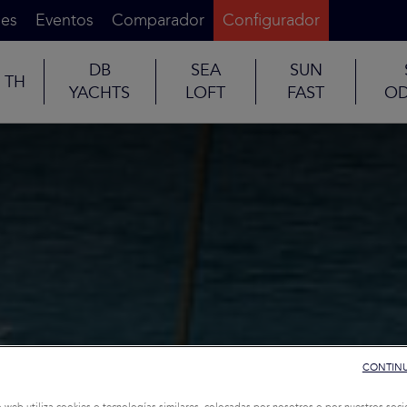
es
Eventos
Comparador
Configurador
DB
SEA
SUN
TH
YACHTS
LOFT
FAST
OD
CONTINU