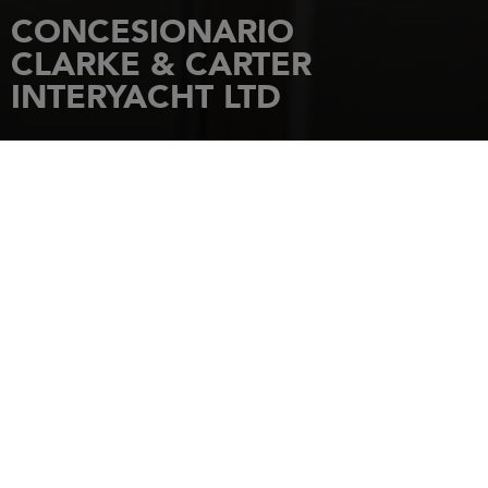
CONCESIONARIO
CLARKE & CARTER
INTERYACHT LTD
INICIO
CONCESIONARIOS
CLARKE & CARTER INTERYACHT LTD
SUFFOLK YACHT HARBOR
LEVINGTON, IPSWICH
IP10 0LN
SUFFOLK
Tel.: 00441473659681
Seleccione su contacto
VELEROS