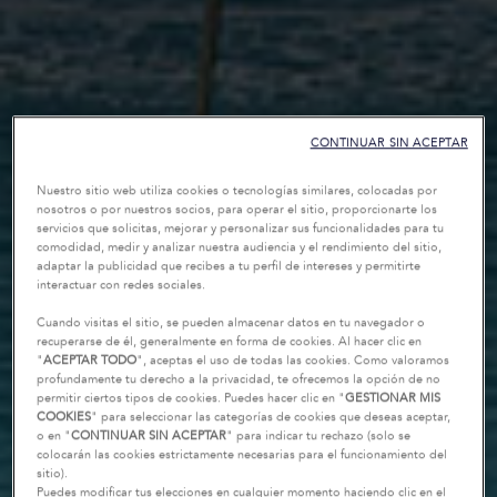
CONTINUAR SIN ACEPTAR
Nuestro sitio web utiliza cookies o tecnologías similares, colocadas por
nosotros o por nuestros socios, para operar el sitio, proporcionarte los
servicios que solicitas, mejorar y personalizar sus funcionalidades para tu
comodidad, medir y analizar nuestra audiencia y el rendimiento del sitio,
adaptar la publicidad que recibes a tu perfil de intereses y permitirte
interactuar con redes sociales.
Cuando visitas el sitio, se pueden almacenar datos en tu navegador o
recuperarse de él, generalmente en forma de cookies. Al hacer clic en
"
ACEPTAR TODO
", aceptas el uso de todas las cookies. Como valoramos
profundamente tu derecho a la privacidad, te ofrecemos la opción de no
permitir ciertos tipos de cookies. Puedes hacer clic en "
GESTIONAR MIS
COOKIES
" para seleccionar las categorías de cookies que deseas aceptar,
o en "
CONTINUAR SIN ACEPTAR
" para indicar tu rechazo (solo se
colocarán las cookies estrictamente necesarias para el funcionamiento del
sitio).
Puedes modificar tus elecciones en cualquier momento haciendo clic en el