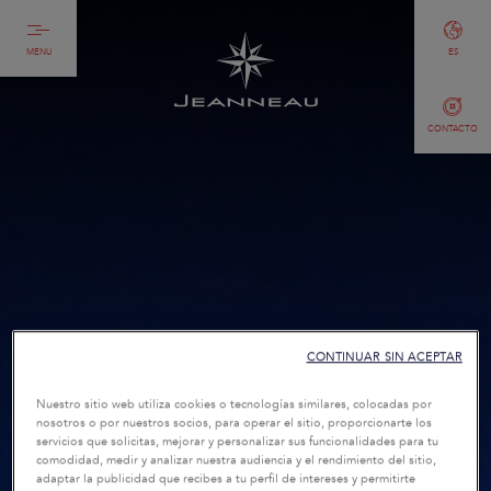
MENU
ES
CONTACTO
CONTINUAR SIN ACEPTAR
Nuestro sitio web utiliza cookies o tecnologías similares, colocadas por
nosotros o por nuestros socios, para operar el sitio, proporcionarte los
servicios que solicitas, mejorar y personalizar sus funcionalidades para tu
comodidad, medir y analizar nuestra audiencia y el rendimiento del sitio,
adaptar la publicidad que recibes a tu perfil de intereses y permitirte