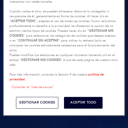
interactuar con redes sociales.
Cuando visitas el sitio, se pueden almacenar datos en tu navegador o
recuperarse de él, generalmente en forma de cookies. Al hacer clic en
"
ACEPTAR TODO
", aceptas el uso de todas las cookies. Como valoramos
profundamente tu derecho a la privacidad, te ofrecemos la opción de no
permitir ciertos tipos de cookies. Puedes hacer clic en "
GESTIONAR MIS
COOKIES
" para seleccionar las categorías de cookies que deseas aceptar,
o en "
CONTINUAR SIN ACEPTAR
" para indicar tu rechazo (solo se
colocarán las cookies estrictamente necesarias para el funcionamiento del
sitio).
Puedes modificar tus elecciones en cualquier momento haciendo clic en el
enlace "
GESTIONAR MIS COOKIES
" al pie de cada página de nuestro sitio
web.
Para más información, consulta la Sección 9 de nuestra
política de
privacidad.
Consultar la "lista de socios"
GESTIONAR COOKIES
ACEPTAR TODO