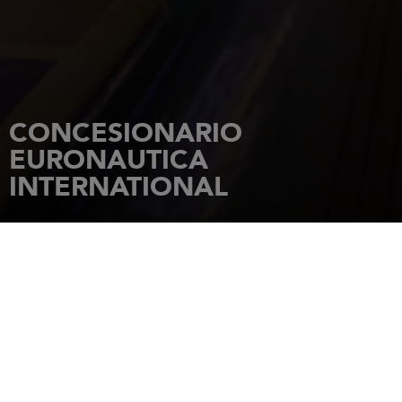
CONCESIONARIO
EURONAUTICA
INTERNATIONAL
INICIO
CONCESIONARIOS
EURONAUTICA INTERNATIONAL
STR.INDUSTRIILOR 2C SECTOR 3
032895
BUCHAREST
Tel.: +40212094755