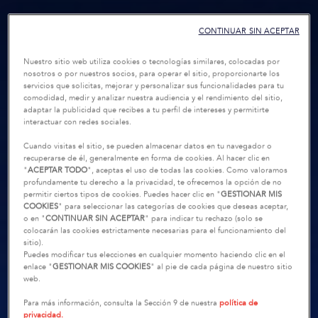
CONTINUAR SIN ACEPTAR
Nuestro sitio web utiliza cookies o tecnologías similares, colocadas por
nosotros o por nuestros socios, para operar el sitio, proporcionarte los
servicios que solicitas, mejorar y personalizar sus funcionalidades para tu
comodidad, medir y analizar nuestra audiencia y el rendimiento del sitio,
adaptar la publicidad que recibes a tu perfil de intereses y permitirte
interactuar con redes sociales.
Cuando visitas el sitio, se pueden almacenar datos en tu navegador o
recuperarse de él, generalmente en forma de cookies. Al hacer clic en
"
ACEPTAR TODO
", aceptas el uso de todas las cookies. Como valoramos
profundamente tu derecho a la privacidad, te ofrecemos la opción de no
permitir ciertos tipos de cookies. Puedes hacer clic en "
GESTIONAR MIS
COOKIES
" para seleccionar las categorías de cookies que deseas aceptar,
o en "
CONTINUAR SIN ACEPTAR
" para indicar tu rechazo (solo se
colocarán las cookies estrictamente necesarias para el funcionamiento del
sitio).
Puedes modificar tus elecciones en cualquier momento haciendo clic en el
enlace "
GESTIONAR MIS COOKIES
" al pie de cada página de nuestro sitio
web.
Para más información, consulta la Sección 9 de nuestra
política de
privacidad.