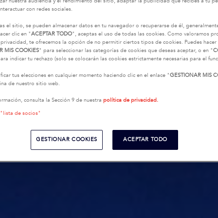
zar nuestra audiencia y el rendimiento del sitio, adaptar la publicidad que recibes a tu per
interactuar con redes sociales.
as el sitio, se pueden almacenar datos en tu navegador o recuperarse de él, generalment
acer clic en "
ACEPTAR TODO
", aceptas el uso de todas las cookies. Como valoramos p
 privacidad, te ofrecemos la opción de no permitir ciertos tipos de cookies. Puedes hacer 
R MIS COOKIES
" para seleccionar las categorías de cookies que deseas aceptar, o en "
C
ara indicar tu rechazo (solo se colocarán las cookies estrictamente necesarias para el fu
icar tus elecciones en cualquier momento haciendo clic en el enlace "
GESTIONAR MIS C
na de nuestro sitio web.
ormación, consulta la Sección 9 de nuestra
política de privacidad.
 "lista de socios"
GESTIONAR COOKIES
ACEPTAR TODO