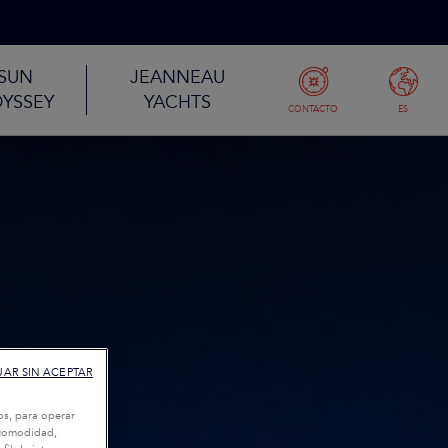
SUN
JEANNEAU
YSSEY
YACHTS
CONTACTO
ES
AR SIN ACEPTAR
os, para operar
u comodidad,