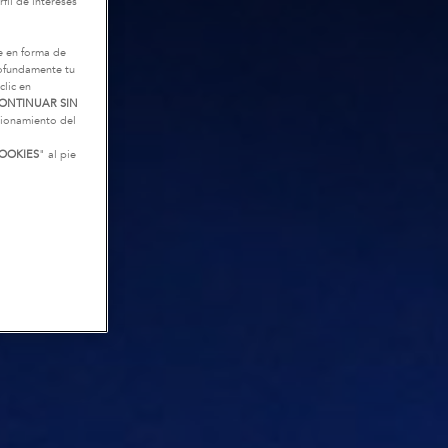
fil de intereses
e en forma de
rofundamente tu
clic en
ONTINUAR SIN
ncionamiento del
OOKIES
" al pie