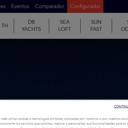
es
Eventos
Comparador
Configurador
DB
SEA
SUN
TH
YACHTS
LOFT
FAST
OD
CONTINU
o web utiliza cookies o tecnologías similares, colocadas por nosotros o por nuestros soci
oporcionarte los servicios que solicitas, mejorar y personalizar sus funcionalidades para t