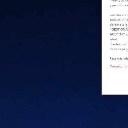
medir y anali
y permitirte 
Cuando visit
cookies. Al h
derecho a la
"
GESTIONA
ACEPTAR
" p
sitio).
Puedes modif
de cada pági
Para más inf
Consultar la