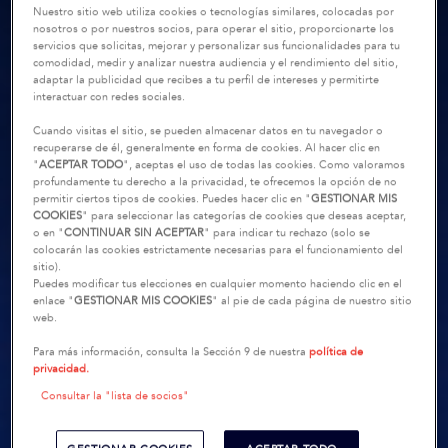
Nuestro sitio web utiliza cookies o tecnologías similares, colocadas por
nosotros o por nuestros socios, para operar el sitio, proporcionarte los
servicios que solicitas, mejorar y personalizar sus funcionalidades para tu
comodidad, medir y analizar nuestra audiencia y el rendimiento del sitio,
adaptar la publicidad que recibes a tu perfil de intereses y permitirte
interactuar con redes sociales.
Cuando visitas el sitio, se pueden almacenar datos en tu navegador o
recuperarse de él, generalmente en forma de cookies. Al hacer clic en
"
ACEPTAR TODO
", aceptas el uso de todas las cookies. Como valoramos
profundamente tu derecho a la privacidad, te ofrecemos la opción de no
permitir ciertos tipos de cookies. Puedes hacer clic en "
GESTIONAR MIS
COOKIES
" para seleccionar las categorías de cookies que deseas aceptar,
o en "
CONTINUAR SIN ACEPTAR
" para indicar tu rechazo (solo se
colocarán las cookies estrictamente necesarias para el funcionamiento del
sitio).
Puedes modificar tus elecciones en cualquier momento haciendo clic en el
enlace "
GESTIONAR MIS COOKIES
" al pie de cada página de nuestro sitio
web.
Para más información, consulta la Sección 9 de nuestra
política de
privacidad.
Consultar la "lista de socios"