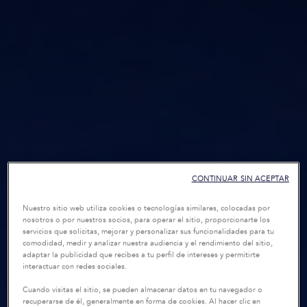
CONTINUAR SIN ACEPTAR
Nuestro sitio web utiliza cookies o tecnologías similares, colocadas por
nosotros o por nuestros socios, para operar el sitio, proporcionarte los
servicios que solicitas, mejorar y personalizar sus funcionalidades para tu
comodidad, medir y analizar nuestra audiencia y el rendimiento del sitio,
adaptar la publicidad que recibes a tu perfil de intereses y permitirte
interactuar con redes sociales.
Cuando visitas el sitio, se pueden almacenar datos en tu navegador o
recuperarse de él, generalmente en forma de cookies. Al hacer clic en