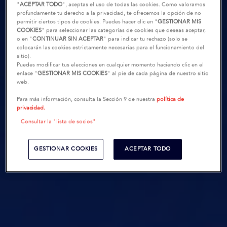
"
ACEPTAR TODO
", aceptas el uso de todas las cookies. Como valoramos
profundamente tu derecho a la privacidad, te ofrecemos la opción de no
permitir ciertos tipos de cookies. Puedes hacer clic en "
GESTIONAR MIS
COOKIES
" para seleccionar las categorías de cookies que deseas aceptar,
o en "
CONTINUAR SIN ACEPTAR
" para indicar tu rechazo (solo se
colocarán las cookies estrictamente necesarias para el funcionamiento del
sitio).
Puedes modificar tus elecciones en cualquier momento haciendo clic en el
enlace "
GESTIONAR MIS COOKIES
" al pie de cada página de nuestro sitio
web.
Para más información, consulta la Sección 9 de nuestra
política de
privacidad.
Consultar la "lista de socios"
GESTIONAR COOKIES
ACEPTAR TODO