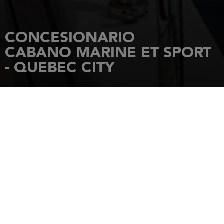
CONCESIONARIO
CABANO MARINE ET SPORT
- QUEBEC CITY
INICIO
CONCESIONARIOS
CABANO MARINE ET SPORT - QUEBEC CITY
1125 Boulevard Champlain
G1K 0A2
Québec
Tel.: 418 681-5655