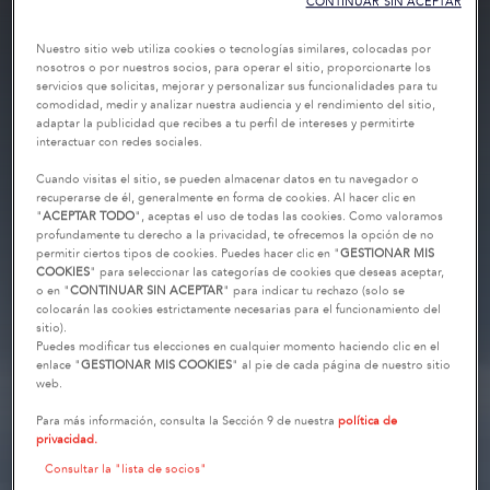
CONTINUAR SIN ACEPTAR
Nuestro sitio web utiliza cookies o tecnologías similares, colocadas por
nosotros o por nuestros socios, para operar el sitio, proporcionarte los
servicios que solicitas, mejorar y personalizar sus funcionalidades para tu
comodidad, medir y analizar nuestra audiencia y el rendimiento del sitio,
adaptar la publicidad que recibes a tu perfil de intereses y permitirte
interactuar con redes sociales.
Cuando visitas el sitio, se pueden almacenar datos en tu navegador o
recuperarse de él, generalmente en forma de cookies. Al hacer clic en
"
ACEPTAR TODO
", aceptas el uso de todas las cookies. Como valoramos
profundamente tu derecho a la privacidad, te ofrecemos la opción de no
permitir ciertos tipos de cookies. Puedes hacer clic en "
GESTIONAR MIS
COOKIES
" para seleccionar las categorías de cookies que deseas aceptar,
o en "
CONTINUAR SIN ACEPTAR
" para indicar tu rechazo (solo se
colocarán las cookies estrictamente necesarias para el funcionamiento del
sitio).
Puedes modificar tus elecciones en cualquier momento haciendo clic en el
enlace "
GESTIONAR MIS COOKIES
" al pie de cada página de nuestro sitio
web.
Para más información, consulta la Sección 9 de nuestra
política de
privacidad.
Consultar la "lista de socios"