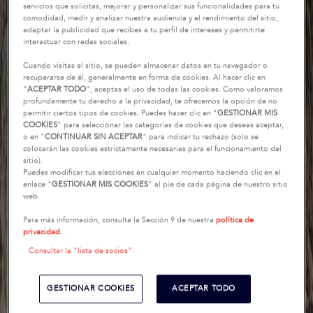
servicios que solicitas, mejorar y personalizar sus funcionalidades para tu
comodidad, medir y analizar nuestra audiencia y el rendimiento del sitio,
adaptar la publicidad que recibes a tu perfil de intereses y permitirte
interactuar con redes sociales.
Cuando visitas el sitio, se pueden almacenar datos en tu navegador o
recuperarse de él, generalmente en forma de cookies. Al hacer clic en
"
ACEPTAR TODO
", aceptas el uso de todas las cookies. Como valoramos
profundamente tu derecho a la privacidad, te ofrecemos la opción de no
permitir ciertos tipos de cookies. Puedes hacer clic en "
GESTIONAR MIS
COOKIES
" para seleccionar las categorías de cookies que deseas aceptar,
o en "
CONTINUAR SIN ACEPTAR
" para indicar tu rechazo (solo se
colocarán las cookies estrictamente necesarias para el funcionamiento del
sitio).
Puedes modificar tus elecciones en cualquier momento haciendo clic en el
enlace "
GESTIONAR MIS COOKIES
" al pie de cada página de nuestro sitio
web.
Para más información, consulta la Sección 9 de nuestra
política de
privacidad.
Consultar la "lista de socios"
GESTIONAR COOKIES
ACEPTAR TODO