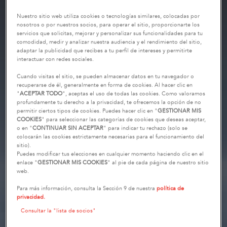
Nuestro sitio web utiliza cookies o tecnologías similares, colocadas por
nosotros o por nuestros socios, para operar el sitio, proporcionarte los
servicios que solicitas, mejorar y personalizar sus funcionalidades para tu
comodidad, medir y analizar nuestra audiencia y el rendimiento del sitio,
adaptar la publicidad que recibes a tu perfil de intereses y permitirte
interactuar con redes sociales.
Cuando visitas el sitio, se pueden almacenar datos en tu navegador o
recuperarse de él, generalmente en forma de cookies. Al hacer clic en
"
ACEPTAR TODO
", aceptas el uso de todas las cookies. Como valoramos
profundamente tu derecho a la privacidad, te ofrecemos la opción de no
permitir ciertos tipos de cookies. Puedes hacer clic en "
GESTIONAR MIS
COOKIES
" para seleccionar las categorías de cookies que deseas aceptar,
o en "
CONTINUAR SIN ACEPTAR
" para indicar tu rechazo (solo se
colocarán las cookies estrictamente necesarias para el funcionamiento del
sitio).
Puedes modificar tus elecciones en cualquier momento haciendo clic en el
enlace "
GESTIONAR MIS COOKIES
" al pie de cada página de nuestro sitio
web.
Para más información, consulta la Sección 9 de nuestra
política de
privacidad.
Consultar la "lista de socios"