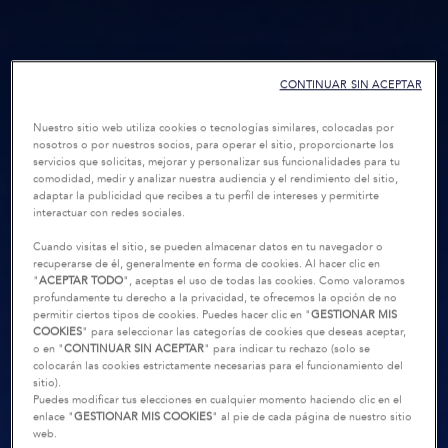
CONTINUAR SIN ACEPTAR
Nuestro sitio web utiliza cookies o tecnologías similares, colocadas por
nosotros o por nuestros socios, para operar el sitio, proporcionarte los
servicios que solicitas, mejorar y personalizar sus funcionalidades para tu
comodidad, medir y analizar nuestra audiencia y el rendimiento del sitio,
adaptar la publicidad que recibes a tu perfil de intereses y permitirte
interactuar con redes sociales.
Cuando visitas el sitio, se pueden almacenar datos en tu navegador o
recuperarse de él, generalmente en forma de cookies. Al hacer clic en
"
ACEPTAR TODO
", aceptas el uso de todas las cookies. Como valoramos
profundamente tu derecho a la privacidad, te ofrecemos la opción de no
permitir ciertos tipos de cookies. Puedes hacer clic en "
GESTIONAR MIS
COOKIES
" para seleccionar las categorías de cookies que deseas aceptar,
o en "
CONTINUAR SIN ACEPTAR
" para indicar tu rechazo (solo se
colocarán las cookies estrictamente necesarias para el funcionamiento del
sitio).
Puedes modificar tus elecciones en cualquier momento haciendo clic en el
enlace "
GESTIONAR MIS COOKIES
" al pie de cada página de nuestro sitio
web.