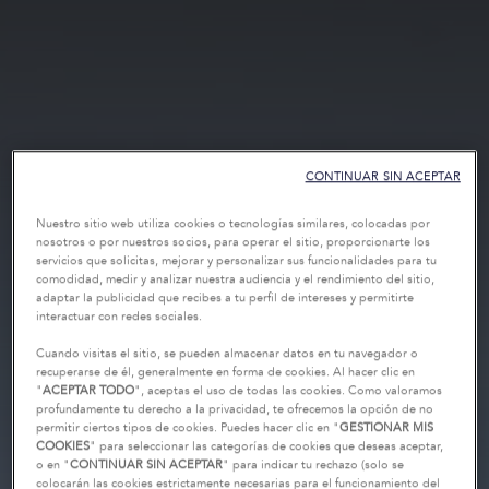
CONTINUAR SIN ACEPTAR
Nuestro sitio web utiliza cookies o tecnologías similares, colocadas por
nosotros o por nuestros socios, para operar el sitio, proporcionarte los
servicios que solicitas, mejorar y personalizar sus funcionalidades para tu
comodidad, medir y analizar nuestra audiencia y el rendimiento del sitio,
adaptar la publicidad que recibes a tu perfil de intereses y permitirte
interactuar con redes sociales.
Cuando visitas el sitio, se pueden almacenar datos en tu navegador o
recuperarse de él, generalmente en forma de cookies. Al hacer clic en
"
ACEPTAR TODO
", aceptas el uso de todas las cookies. Como valoramos
profundamente tu derecho a la privacidad, te ofrecemos la opción de no
permitir ciertos tipos de cookies. Puedes hacer clic en "
GESTIONAR MIS
COOKIES
" para seleccionar las categorías de cookies que deseas aceptar,
o en "
CONTINUAR SIN ACEPTAR
" para indicar tu rechazo (solo se
colocarán las cookies estrictamente necesarias para el funcionamiento del