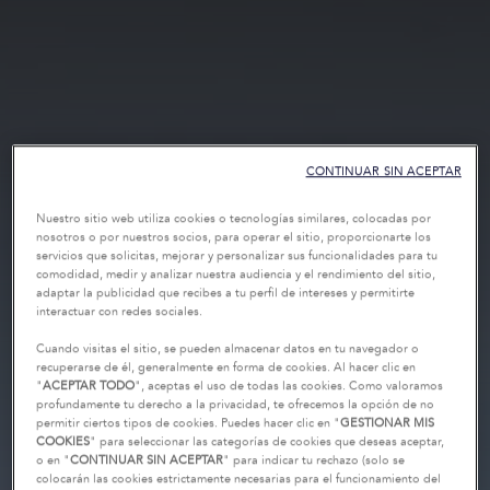
CONTINUAR SIN ACEPTAR
Nuestro sitio web utiliza cookies o tecnologías similares, colocadas por
nosotros o por nuestros socios, para operar el sitio, proporcionarte los
servicios que solicitas, mejorar y personalizar sus funcionalidades para tu
comodidad, medir y analizar nuestra audiencia y el rendimiento del sitio,
adaptar la publicidad que recibes a tu perfil de intereses y permitirte
interactuar con redes sociales.
Cuando visitas el sitio, se pueden almacenar datos en tu navegador o
recuperarse de él, generalmente en forma de cookies. Al hacer clic en
"
ACEPTAR TODO
", aceptas el uso de todas las cookies. Como valoramos
profundamente tu derecho a la privacidad, te ofrecemos la opción de no
permitir ciertos tipos de cookies. Puedes hacer clic en "
GESTIONAR MIS
COOKIES
" para seleccionar las categorías de cookies que deseas aceptar,
o en "
CONTINUAR SIN ACEPTAR
" para indicar tu rechazo (solo se
colocarán las cookies estrictamente necesarias para el funcionamiento del