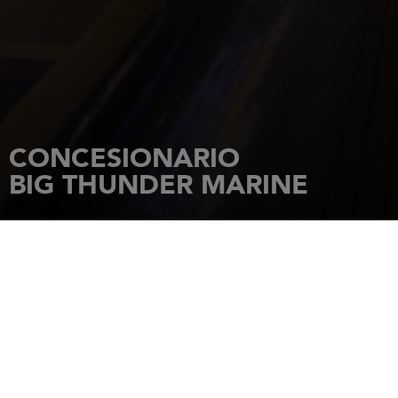
CONCESIONARIO
BIG THUNDER MARINE
INICIO
CONCESIONARIOS
BIG THUNDER MARINE
PO BOX 759
Lake Ozark
,
Missouri
,
65049
Tel.: 5735251672