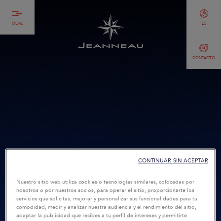
MENU
ES
CONTACTO
CONTINUAR SIN ACEPTAR
Nuestro sitio web utiliza cookies o tecnologías similares, colocadas por
nosotros o por nuestros socios, para operar el sitio, proporcionarte los
servicios que solicitas, mejorar y personalizar sus funcionalidades para tu
comodidad, medir y analizar nuestra audiencia y el rendimiento del sitio,
adaptar la publicidad que recibes a tu perfil de intereses y permitirte