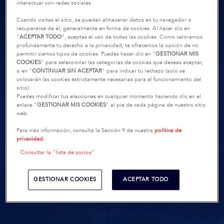
interactuar con redes sociales.
Cuando visitas el sitio, se pueden almacenar datos en tu navegador o
recuperarse de él, generalmente en forma de cookies. Al hacer clic en
"
ACEPTAR TODO
", aceptas el uso de todas las cookies. Como valoramos
profundamente tu derecho a la privacidad, te ofrecemos la opción de no
permitir ciertos tipos de cookies. Puedes hacer clic en "
GESTIONAR MIS
COOKIES
" para seleccionar las categorías de cookies que deseas aceptar,
o en "
CONTINUAR SIN ACEPTAR
" para indicar tu rechazo (solo se
colocarán las cookies estrictamente necesarias para el funcionamiento del
sitio).
Puedes modificar tus elecciones en cualquier momento haciendo clic en el
enlace "
GESTIONAR MIS COOKIES
" al pie de cada página de nuestro sitio
web.
Para más información, consulta la Sección 9 de nuestra
política de
privacidad.
Consultar la "lista de socios"
GESTIONAR COOKIES
ACEPTAR TODO