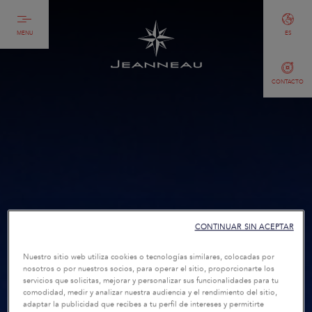
MENU
ES
CONTACTO
CONTINUAR SIN ACEPTAR
Nuestro sitio web utiliza cookies o tecnologías similares, colocadas por
nosotros o por nuestros socios, para operar el sitio, proporcionarte los
servicios que solicitas, mejorar y personalizar sus funcionalidades para tu
comodidad, medir y analizar nuestra audiencia y el rendimiento del sitio,
adaptar la publicidad que recibes a tu perfil de intereses y permitirte