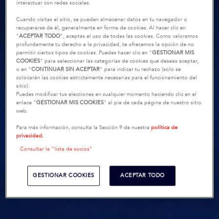
interactuar con redes sociales.
Cuando visitas el sitio, se pueden almacenar datos en tu navegador o
recuperarse de él, generalmente en forma de cookies. Al hacer clic en
"
ACEPTAR TODO
", aceptas el uso de todas las cookies. Como valoramos
profundamente tu derecho a la privacidad, te ofrecemos la opción de no
permitir ciertos tipos de cookies. Puedes hacer clic en "
GESTIONAR MIS
COOKIES
" para seleccionar las categorías de cookies que deseas aceptar,
o en "
CONTINUAR SIN ACEPTAR
" para indicar tu rechazo (solo se
colocarán las cookies estrictamente necesarias para el funcionamiento del
sitio).
Puedes modificar tus elecciones en cualquier momento haciendo clic en el
enlace "
GESTIONAR MIS COOKIES
" al pie de cada página de nuestro sitio
web.
Para más información, consulta la Sección 9 de nuestra
política de
privacidad.
Consultar la "lista de socios"
GESTIONAR COOKIES
ACEPTAR TODO