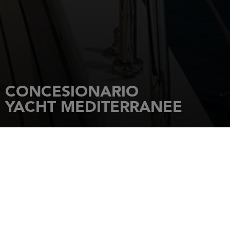
CONCESIONARIO
YACHT MEDITERRANEE
INICIO
CONCESIONARIOS
YACHT MEDITERRANEE
PORT DE LA POINTE ROUGE
13008
MARSEILLE
Tel.: 04.91.72.28.12