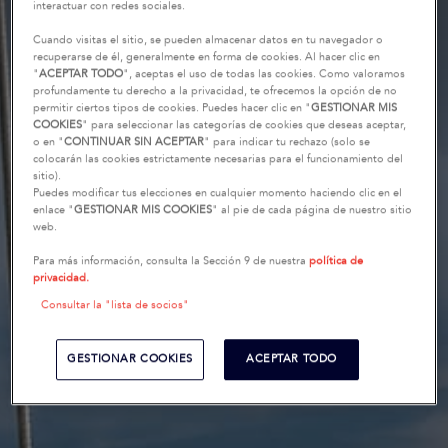
interactuar con redes sociales.
Cuando visitas el sitio, se pueden almacenar datos en tu navegador o
recuperarse de él, generalmente en forma de cookies. Al hacer clic en
"
ACEPTAR TODO
", aceptas el uso de todas las cookies. Como valoramos
profundamente tu derecho a la privacidad, te ofrecemos la opción de no
permitir ciertos tipos de cookies. Puedes hacer clic en "
GESTIONAR MIS
COOKIES
" para seleccionar las categorías de cookies que deseas aceptar,
o en "
CONTINUAR SIN ACEPTAR
" para indicar tu rechazo (solo se
colocarán las cookies estrictamente necesarias para el funcionamiento del
sitio).
Puedes modificar tus elecciones en cualquier momento haciendo clic en el
enlace "
GESTIONAR MIS COOKIES
" al pie de cada página de nuestro sitio
web.
Para más información, consulta la Sección 9 de nuestra
política de
privacidad.
Consultar la "lista de socios"
GESTIONAR COOKIES
ACEPTAR TODO