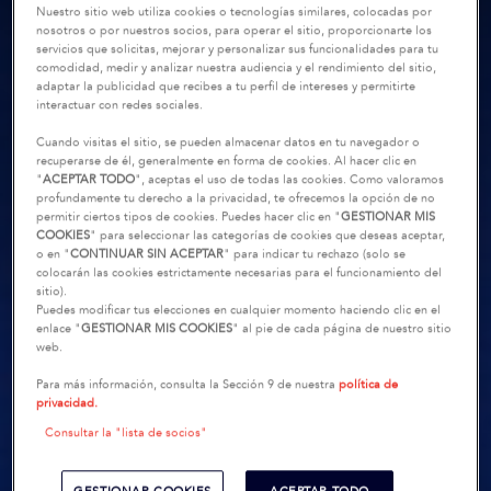
Nuestro sitio web utiliza cookies o tecnologías similares, colocadas por
nosotros o por nuestros socios, para operar el sitio, proporcionarte los
servicios que solicitas, mejorar y personalizar sus funcionalidades para tu
comodidad, medir y analizar nuestra audiencia y el rendimiento del sitio,
adaptar la publicidad que recibes a tu perfil de intereses y permitirte
interactuar con redes sociales.
Cuando visitas el sitio, se pueden almacenar datos en tu navegador o
recuperarse de él, generalmente en forma de cookies. Al hacer clic en
"
ACEPTAR TODO
", aceptas el uso de todas las cookies. Como valoramos
profundamente tu derecho a la privacidad, te ofrecemos la opción de no
permitir ciertos tipos de cookies. Puedes hacer clic en "
GESTIONAR MIS
COOKIES
" para seleccionar las categorías de cookies que deseas aceptar,
o en "
CONTINUAR SIN ACEPTAR
" para indicar tu rechazo (solo se
colocarán las cookies estrictamente necesarias para el funcionamiento del
sitio).
Puedes modificar tus elecciones en cualquier momento haciendo clic en el
enlace "
GESTIONAR MIS COOKIES
" al pie de cada página de nuestro sitio
web.
Para más información, consulta la Sección 9 de nuestra
política de
privacidad.
Consultar la "lista de socios"