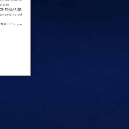
clic en
ONTINUAR SIN
ncionamiento del
OOKIES
" al pie