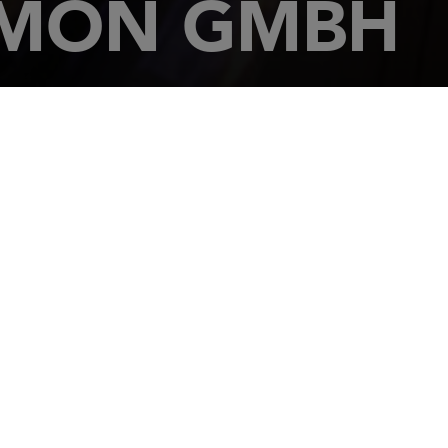
OMON GMBH
Str. 24
SDORF
04 943 210