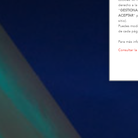
derecho a la
"
GESTIONA
ACEPTAR
" p
sitio).
Puedes modif
de cada pági
Para más inf
Consultar la