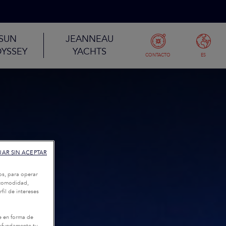
SUN
JEANNEAU
YSSEY
YACHTS
CONTACTO
ES
AR SIN ACEPTAR
os, para operar
u comodidad,
fil de intereses
e en forma de
rofundamente tu