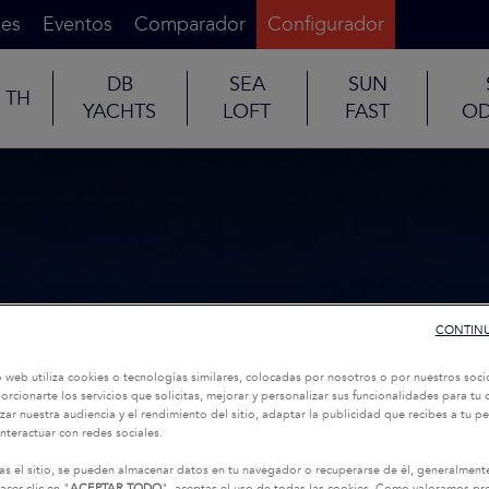
es
Eventos
Comparador
Configurador
DB
SEA
SUN
TH
YACHTS
LOFT
FAST
OD
CONTINU
o web utiliza cookies o tecnologías similares, colocadas por nosotros o por nuestros soci
oporcionarte los servicios que solicitas, mejorar y personalizar sus funcionalidades para t
zar nuestra audiencia y el rendimiento del sitio, adaptar la publicidad que recibes a tu per
interactuar con redes sociales.
as el sitio, se pueden almacenar datos en tu navegador o recuperarse de él, generalment
acer clic en "
ACEPTAR TODO
", aceptas el uso de todas las cookies. Como valoramos p