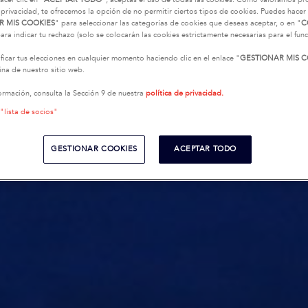
 privacidad, te ofrecemos la opción de no permitir ciertos tipos de cookies. Puedes hacer 
R MIS COOKIES
" para seleccionar las categorías de cookies que deseas aceptar, o en "
C
ara indicar tu rechazo (solo se colocarán las cookies estrictamente necesarias para el fu
icar tus elecciones en cualquier momento haciendo clic en el enlace "
GESTIONAR MIS C
na de nuestro sitio web.
ormación, consulta la Sección 9 de nuestra
política de privacidad.
 "lista de socios"
GESTIONAR COOKIES
ACEPTAR TODO