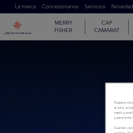
La marca
Concesionarios
Servicios
Novedad
MERRY
CAP
FISHER
CAMARAT
Nuestro siti
el sitio, pr
medir y anali
y permitirte 
Cuando visit
cookies. Al h