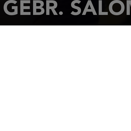
GEBR. SAL
INICIO
CONCESIONARIOS
GEBR. SALOMON GMBH
Carl-Zeiss-
52477
AL
Tel.: +49 24