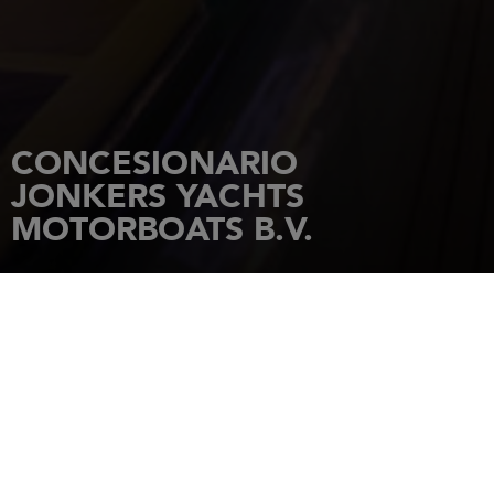
CONCESIONARIO
JONKERS YACHTS
MOTORBOATS B.V.
INICIO
CONCESIONARIOS
JONKERS YACHTS MOTORBOATS B.V.
Kabbelaarsbank 11
3253 ME
OUDDORP
Tel.: 0031 111 673 330