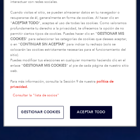
interactuar con redes sociales.
Cuando visitas el sitio, se pueden almacenar datos en tu navegador o
recuperarse de él, generalmente en forma de cookies. Al hacer clic en
"
ACEPTAR TODO
", aceptas el uso de todas las cookies. Como valoramos
profundamente tu derecho a la privacidad, te ofrecemos la opción de no
permitir ciertos tipos de cookies. Puedes hacer clic en "
GESTIONAR MIS
COOKIES
" para seleccionar las categorías de cookies que deseas aceptar,
o en "
CONTINUAR SIN ACEPTAR
" para indicar tu rechazo (solo se
colocarán las cookies estrictamente necesarias para el funcionamiento del
sitio).
Puedes modificar tus elecciones en cualquier momento haciendo clic en el
enlace "
GESTIONAR MIS COOKIES
" al pie de cada página de nuestro sitio
web.
Para más información, consulta la Sección 9 de nuestra
política de
privacidad.
Consultar la "lista de socios"
GESTIONAR COOKIES
ACEPTAR TODO