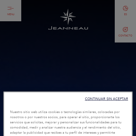
MENU
ES
CONTACTO
CONTINUAR SIN ACEPTAR
Nuestro sitio web utiliza cookies o tecnologías similares, colocadas por
nosotros o por nuestros socios, para operar el sitio, proporcionarte los
servicios que solicitas, mejorar y personalizar sus funcionalidades para tu
comodidad, medir y analizar nuestra audiencia y el rendimiento del sitio,
adaptar la publicidad que recibes a tu perfil de intereses y permitirte