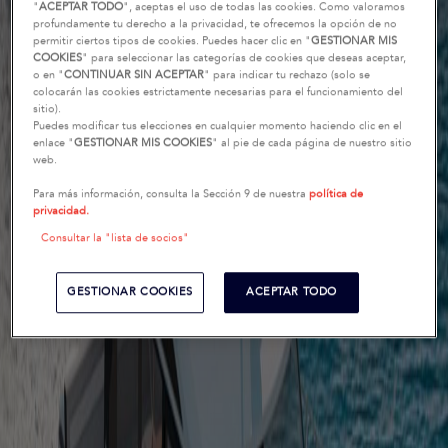
"
ACEPTAR TODO
", aceptas el uso de todas las cookies. Como valoramos
profundamente tu derecho a la privacidad, te ofrecemos la opción de no
permitir ciertos tipos de cookies. Puedes hacer clic en "
GESTIONAR MIS
COOKIES
" para seleccionar las categorías de cookies que deseas aceptar,
o en "
CONTINUAR SIN ACEPTAR
" para indicar tu rechazo (solo se
colocarán las cookies estrictamente necesarias para el funcionamiento del
sitio).
Puedes modificar tus elecciones en cualquier momento haciendo clic en el
enlace "
GESTIONAR MIS COOKIES
" al pie de cada página de nuestro sitio
web.
Para más información, consulta la Sección 9 de nuestra
política de
privacidad.
Consultar la "lista de socios"
GESTIONAR COOKIES
ACEPTAR TODO