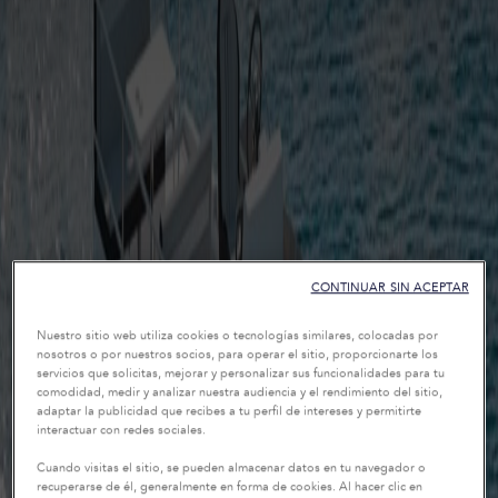
CONTINUAR SIN ACEPTAR
Nuestro sitio web utiliza cookies o tecnologías similares, colocadas por
nosotros o por nuestros socios, para operar el sitio, proporcionarte los
servicios que solicitas, mejorar y personalizar sus funcionalidades para tu
comodidad, medir y analizar nuestra audiencia y el rendimiento del sitio,
adaptar la publicidad que recibes a tu perfil de intereses y permitirte
interactuar con redes sociales.
Cuando visitas el sitio, se pueden almacenar datos en tu navegador o
recuperarse de él, generalmente en forma de cookies. Al hacer clic en