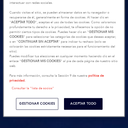
interactuar con redes sociales.
Cuando visitas el sitio, se pueden almacenar datos en tu navegador o
recuperarse de él, generalmente en forma de cookies. Al hacer clic en
"
ACEPTAR TODO
", aceptas el uso de todas las cookies. Como valoramos
profundamente tu derecho a la privacidad, te ofrecemos la opción de no
permitir ciertos tipos de cookies. Puedes hacer clic en "
GESTIONAR MIS
COOKIES
" para seleccionar las categorías de cookies que deseas aceptar,
o en "
CONTINUAR SIN ACEPTAR
" para indicar tu rechazo (solo se
colocarán las cookies estrictamente necesarias para el funcionamiento del
sitio).
Puedes modificar tus elecciones en cualquier momento haciendo clic en el
enlace "
GESTIONAR MIS COOKIES
" al pie de cada página de nuestro sitio
web.
Para más información, consulta la Sección 9 de nuestra
política de
privacidad.
Consultar la "lista de socios"
GESTIONAR COOKIES
ACEPTAR TODO