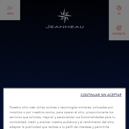
MENU
ES
CONTACTO
CONTINUAR SIN ACEPTAR
Nuestro sitio web utiliza cookies o tecnologías similares, colocadas por
nosotros o por nuestros socios, para operar el sitio, proporcionarte los
servicios que solicitas, mejorar y personalizar sus funcionalidades para tu
comodidad, medir y analizar nuestra audiencia y el rendimiento del sitio,
adaptar la publicidad que recibes a tu perfil de intereses y permitirte