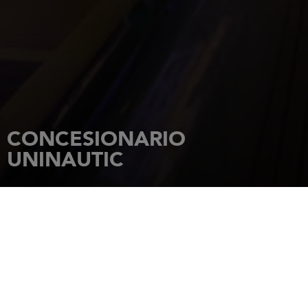
CONCESIONARIO
UNINAUTIC
INICIO
CONCESIONARIOS
UNINAUTIC
Chantier naval UNINAUTIC Rue du
Port 3
2068
Hauterive