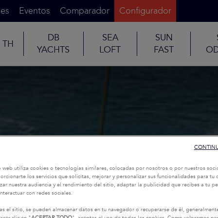
es
Eventos
Comparador
Configurador
DB
SEA
SUN
TH
YACHTS
LOFT
FAST
OD
CONTINU
o web utiliza cookies o tecnologías similares, colocadas por nosotros o por nuestros soci
oporcionarte los servicios que solicitas, mejorar y personalizar sus funcionalidades para t
zar nuestra audiencia y el rendimiento del sitio, adaptar la publicidad que recibes a tu per
interactuar con redes sociales.
as el sitio, se pueden almacenar datos en tu navegador o recuperarse de él, generalment
acer clic en "
ACEPTAR TODO
", aceptas el uso de todas las cookies. Como valoramos p