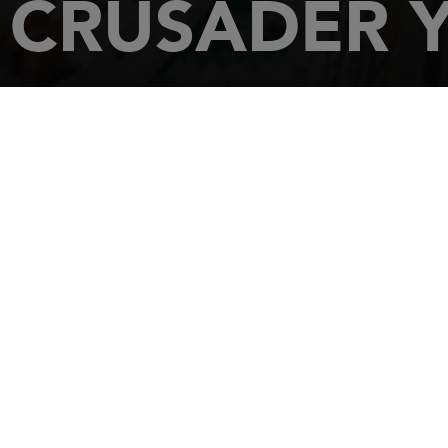
CRUSADER Y
INICIO
CONCESIONARIOS
CRUSADER YACHT SALES, INC
7350 EDGEW
ANNAPOLIS
,
Ma
Tel.: (410)