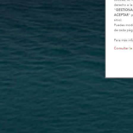
derecho a la
"
GESTIONA
ACEPTAR
" p
sitio).
Puedes modif
de cada pági
Para más inf
Consultar la