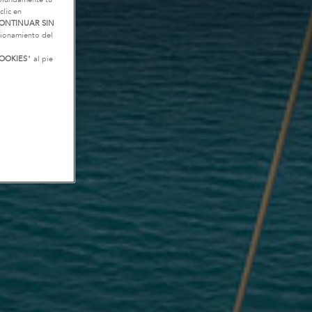
clic en
ONTINUAR SIN
ncionamiento del
OOKIES
" al pie