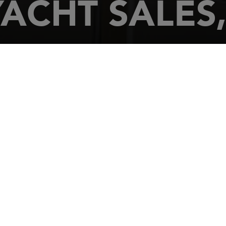
ACHT SALES,
OOD ROAD
ryland
,
21403
 269-0939