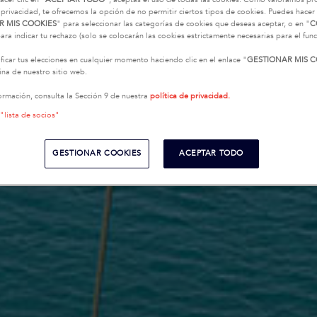
 privacidad, te ofrecemos la opción de no permitir ciertos tipos de cookies. Puedes hacer 
R MIS COOKIES
" para seleccionar las categorías de cookies que deseas aceptar, o en "
C
ara indicar tu rechazo (solo se colocarán las cookies estrictamente necesarias para el fu
icar tus elecciones en cualquier momento haciendo clic en el enlace "
GESTIONAR MIS C
na de nuestro sitio web.
ormación, consulta la Sección 9 de nuestra
política de privacidad.
 "lista de socios"
GESTIONAR COOKIES
ACEPTAR TODO