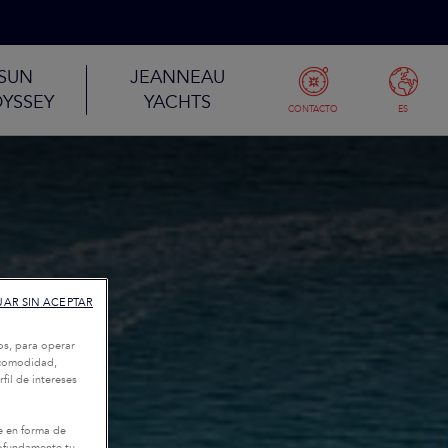
SUN
JEANNEAU
YSSEY
YACHTS
CONTACTO
ES
AR SIN ACEPTAR
os, para operar
u comodidad,
fil de intereses
e en forma de
rofundamente tu