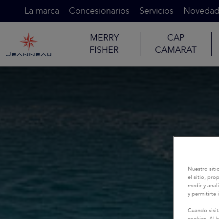
La marca
Concesionarios
Servicios
Novedad
MERRY
CAP
FISHER
CAMARAT
Nuestro siti
el sitio, pr
medir y anali
y permitirte 
Cuando visit
cookies. Al h