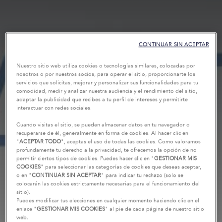
CONTINUAR SIN ACEPTAR
Nuestro sitio web utiliza cookies o tecnologías similares, colocadas por
nosotros o por nuestros socios, para operar el sitio, proporcionarte los
servicios que solicitas, mejorar y personalizar sus funcionalidades para tu
comodidad, medir y analizar nuestra audiencia y el rendimiento del sitio,
adaptar la publicidad que recibes a tu perfil de intereses y permitirte
interactuar con redes sociales.
Cuando visitas el sitio, se pueden almacenar datos en tu navegador o
recuperarse de él, generalmente en forma de cookies. Al hacer clic en
"
ACEPTAR TODO
", aceptas el uso de todas las cookies. Como valoramos
profundamente tu derecho a la privacidad, te ofrecemos la opción de no
permitir ciertos tipos de cookies. Puedes hacer clic en "
GESTIONAR MIS
COOKIES
" para seleccionar las categorías de cookies que deseas aceptar,
o en "
CONTINUAR SIN ACEPTAR
" para indicar tu rechazo (solo se
colocarán las cookies estrictamente necesarias para el funcionamiento del
sitio).
Puedes modificar tus elecciones en cualquier momento haciendo clic en el
enlace "
GESTIONAR MIS COOKIES
" al pie de cada página de nuestro sitio
web.