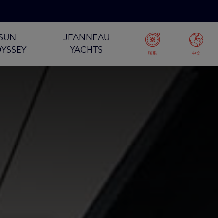
SUN
JEANNEAU
YSSEY
YACHTS
联系
中文