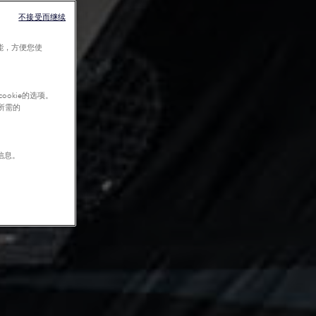
不接受而继续
能，方便您使
okie的选项。
行所需的
信息。