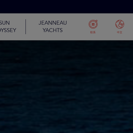
SUN
JEANNEAU
YSSEY
YACHTS
联系
中文