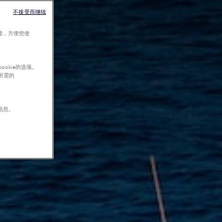
不接受而继续
能，方便您使
okie的选项。
行所需的
信息。