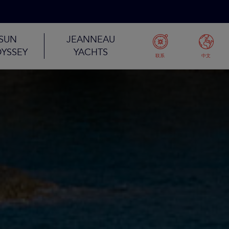
SUN
JEANNEAU
YSSEY
YACHTS
联系
中文