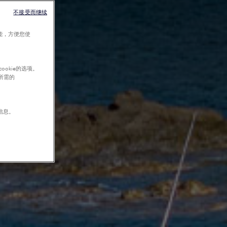
不接受而继续
能，方便您使
okie的选项。
行所需的
信息。