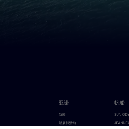
亚诺
帆船
新闻
SUN OD
船展和活动
JEANNE