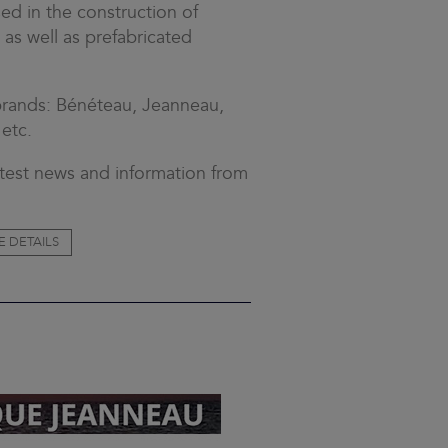
ed in the construction of
as well as prefabricated
rands: Bénéteau, Jeanneau,
etc.
latest news and information from
E DETAILS