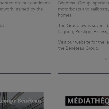
resented on four continents
Bénéteau Group, specialis
network, trained by the
motorboats and sailboats, 
homes.
The Group owns several b
ILS
Lagoon, Prestige, Excess, 
Visit our website for the 
the Bénéteau Group.
SE