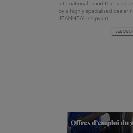
international brand that is rep
by a highly specialised dealer 
JEANNEAU shipyard.
SEE DETA