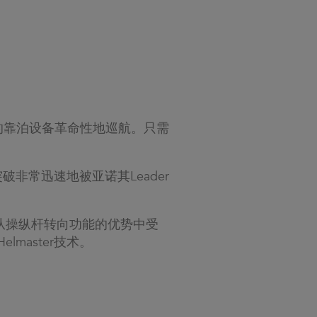
的靠泊设备革命性地巡航。只需
。
术的突破非常迅速地被亚诺其Leader
从操纵杆转向功能的优势中受
lmaster技术。