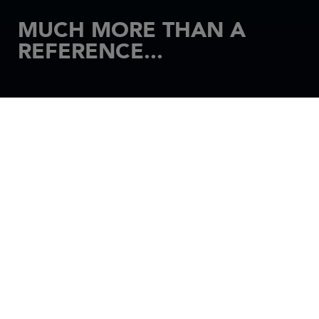
MUCH MORE THAN A
REFERENCE...
主页
动力艇
MERRY FISHER
Easy and accessible moments of escape from the
everyday! The Merry Fisher invites you to multiply
your outings at sea, throughout the year, and to
diversify your pleasures on the water: family
excursions, relaxing weekends, fishing excursions,
snorkelling… Versatile, reassuring, and high-
performance, this partner in all your marine activities
will fan your passion for the sea and the spray.
Unmatched Versatility