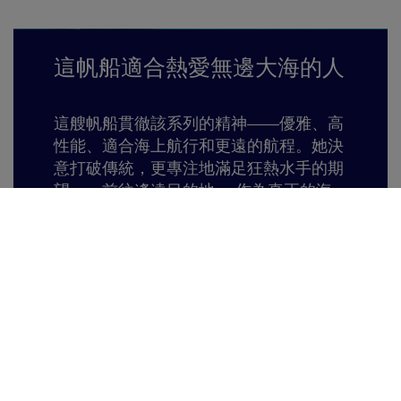
這帆船適合熱愛無邊大海的人
這艘帆船貫徹該系列的精神——優雅、高
性能、適合海上航行和更遠的航程。她決
意打破傳統，更專注地滿足狂熱水手的期
望——前往遙遠目的地。 作為真正的海
上私人公寓，船首船主艙佔據內部三分之
二的空間，可謂是一個前所未見的佈局。
精緻、明亮、舒適的 Jeanneau Yachts 55
配備齊全，讓您稱心滿意地航行。主通道
可前往船主套房及船首客艙，並設有多個
扶手以確保船上安全。兩間客艙均設有私
人浴室，使客人享受完全獨立的生活空
間；可從駕駛艙的兩條獨立通道進入。