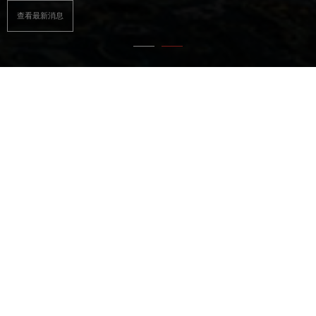
PLEASURE...
查看最新消息
热切的体验，纯粹的水上
快乐时光
亚诺设计并建造的船艇，让您以不同方式热爱大海。
高性能船艇，拥有卓越的适航性……
呈现优雅线条和永恒风格的船艇……
宜居船艇，巧妙的布局和舒适的功能都经过深思熟
虑，细节至上……
让您充满自信地创造独特水上体验的船型：分享纯粹
的快乐时光。