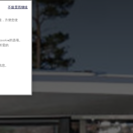
不接受而继续
能，方便您使
okie的选项。
行所需的
信息。