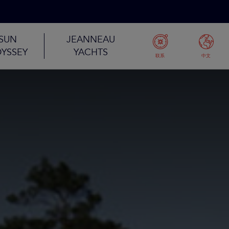
SUN
JEANNEAU
YSSEY
YACHTS
联系
中文