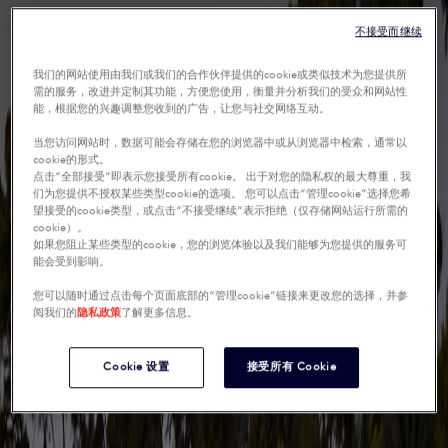
不接受而继续
我们的网站使用由我们或我们的合作伙伴提供的cookie或类似技术为您提供所
需的服务，改进并定制其功能，方便您使用，衡量并分析我们的受众和网站性
能，根据您的兴趣调整您收到的广告，让您与社交网络互动。
当您访问网站时，数据可能会存储在您的浏览器中或从浏览器中检索，通常以
cookie的形式。
点击“全部接受”即表示您接受所有cookie。 出于对您的隐私权的最大尊重，我
们为您提供不授权某些类型cookie的选项。 您可以点击“管理cookie”选择您希
望接受的cookie类型，或点击“不接受继续”表示拒绝（仅存储网站运行所需的
cookie）。
如果您阻止某些类型的cookie，您的浏览体验以及我们能够为您提供的服务可
能会受到影响。
您可以随时通过点击每个页面底部的“管理cookie”链接来更改您的选择，并参
阅我们的
隐私政策
了解更多信息。
Cookie 设置
接受所有 Cookie