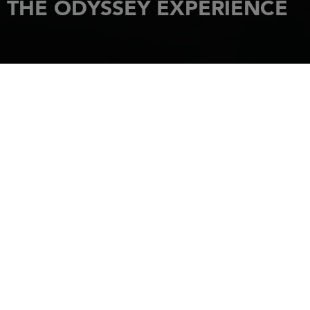
THE ODYSSEY EXPERIENCE
演示
主页
ODYSSEY体验
THE ODYSSEY
EXPERIENCE