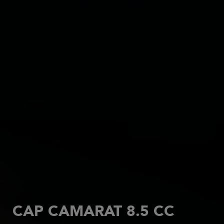
CAP CAMARAT 8.5 CC