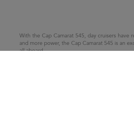
With the Cap Camarat 545, day cruisers have 
and more power, the Cap Camarat 545 is an exce
all aboard.