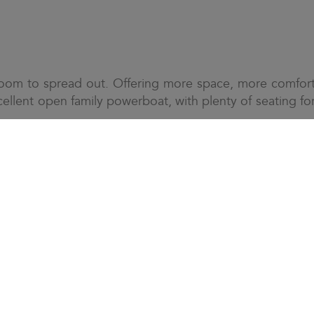
room to spread out. Offering more space, more comfor
llent open family powerboat, with plenty of seating fo