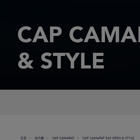
CAP CAMA
& STYLE
主页
动力艇
CAP CAMARAT
CAP CAMARAT 545 OPEN & STYLE