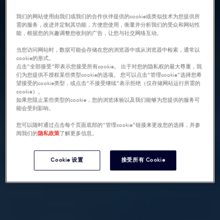
我们的网站使用由我们或我们的合作伙伴提供的cookie或类似技术为您提供所
需的服务，改进并定制其功能，方便您使用，衡量并分析我们的受众和网站性
能，根据您的兴趣调整您收到的广告，让您与社交网络互动。
当您访问网站时，数据可能会存储在您的浏览器中或从浏览器中检索，通常以
cookie的形式。
点击“全部接受”即表示您接受所有cookie。 出于对您的隐私权的最大尊重，我
们为您提供不授权某些类型cookie的选项。 您可以点击“管理cookie”选择您希
望接受的cookie类型，或点击“不接受继续”表示拒绝（仅存储网站运行所需的
cookie）。
如果您阻止某些类型的cookie，您的浏览体验以及我们能够为您提供的服务可
能会受到影响。
您可以随时通过点击每个页面底部的“管理cookie”链接来更改您的选择，并参
阅我们的
隐私政策
了解更多信息。
Cookie 设置
接受所有 Cookie