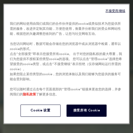
不接受而继续
我们的网站使用由我们或我们的合作伙伴提供的cookie或类似技术为您提供所
需的服务，改进并定制其功能，方便您使用，衡量并分析我们的受众和网站性
能，根据您的兴趣调整您收到的广告，让您与社交网络互动。
当您访问网站时，数据可能会存储在您的浏览器中或从浏览器中检索，通常以
cookie的形式。
点击“全部接受”即表示您接受所有cookie。 出于对您的隐私权的最大尊重，我
们为您提供不授权某些类型cookie的选项。 您可以点击“管理cookie”选择您希
望接受的cookie类型，或点击“不接受继续”表示拒绝（仅存储网站运行所需的
cookie）。
如果您阻止某些类型的cookie，您的浏览体验以及我们能够为您提供的服务可
能会受到影响。
您可以随时通过点击每个页面底部的“管理cookie”链接来更改您的选择，并参
阅我们的
隐私政策
了解更多信息。
Cookie 设置
接受所有 Cookie