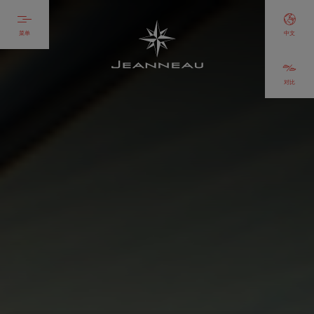
菜单
中文
对比