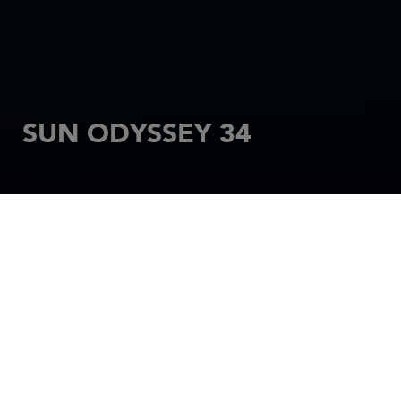
SUN ODYSSEY 34
主页
帆船
SUN ODYSSEY
SUN ODYSSEY 34
Ease on the water for a fast boat, very steep to the