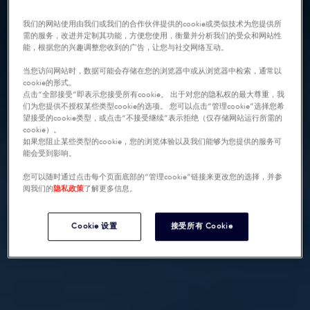
我们的网站使用由我们或我们的合作伙伴提供的cookie或类似技术为您提供所
需的服务，改进并定制其功能，方便您使用，衡量并分析我们的受众和网站性
能，根据您的兴趣调整您收到的广告，让您与社交网络互动。
当您访问网站时，数据可能会存储在您的浏览器中或从浏览器中检索，通常以
cookie的形式。
点击“全部接受”即表示您接受所有cookie。 出于对您的隐私权的最大尊重，我
们为您提供不授权某些类型cookie的选项。 您可以点击“管理cookie”选择您希
望接受的cookie类型，或点击“不接受继续”表示拒绝（仅存储网站运行所需的
cookie）。
如果您阻止某些类型的cookie，您的浏览体验以及我们能够为您提供的服务可
能会受到影响。
您可以随时通过点击每个页面底部的“管理cookie”链接来更改您的选择，并参
阅我们的
隐私政策
了解更多信息。
Cookie 设置
接受所有 Cookie