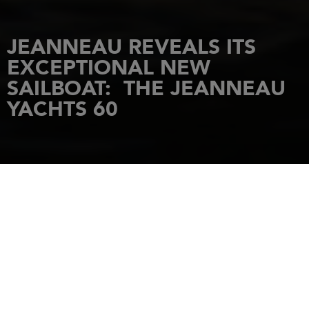
JEANNEAU REVEALS ITS
EXCEPTIONAL NEW
SAILBOAT: THE JEANNEAU
YACHTS 60
主页
新闻
JEANNEAU REVEALS ITS EXCEPTIONAL NEW SAILBOAT: THE JEANNEAU
YACHTS 60
16 二月 2021
UNVEILING THE