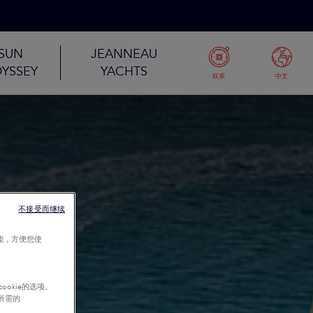
SUN
JEANNEAU
YSSEY
YACHTS
联系
中文
不接受而继续
能，方便您使
okie的选项。
行所需的