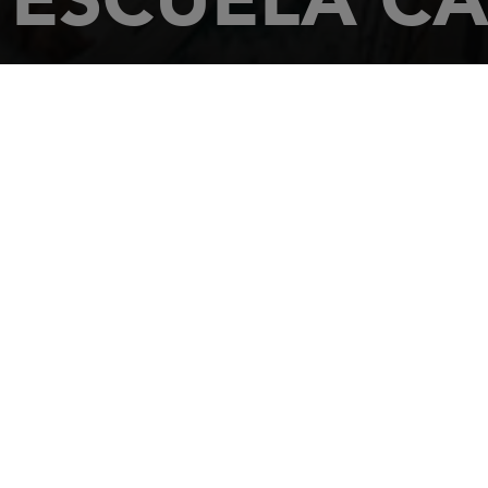
主页
经销商
ESCUELA CANARIA DE CRUCEROS SL
C/ Miraflo
38003
Santa Cruz
电话: +3492