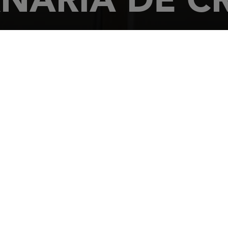
res 19
 de Tenerife.
2240559