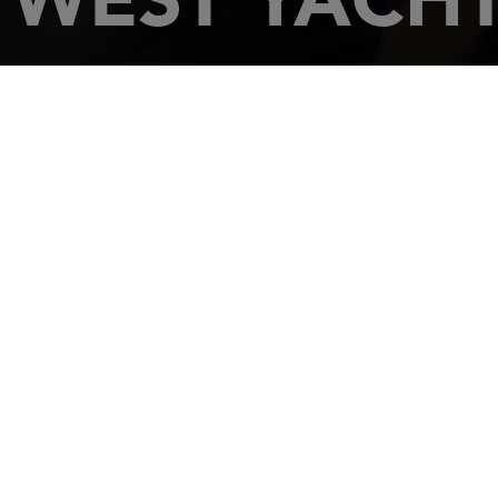
主页
经销商
WEST YACHT BROKER
4 PLACE DU PETIT
MINI
17000
LA R
电话: 05 46 