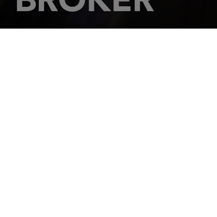
 HUNIER ZA DES
MES
OCHELLE
44 68 25