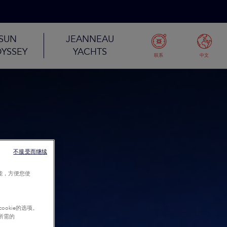
SUN
JEANNEAU
YSSEY
YACHTS
联系
中文
不接受而继续
能，方便您使
okie的选项。
行所需的