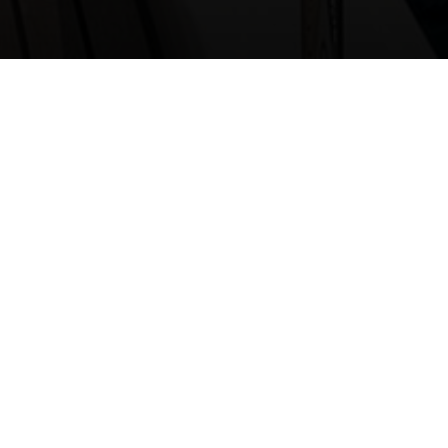
ique du port
NDE MOTTE
7565052