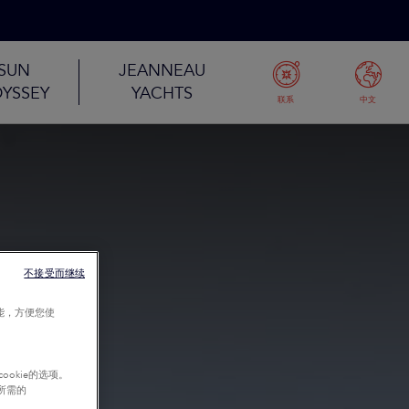
SUN
JEANNEAU
YSSEY
YACHTS
联系
中文
不接受而继续
能，方便您使
okie的选项。
行所需的