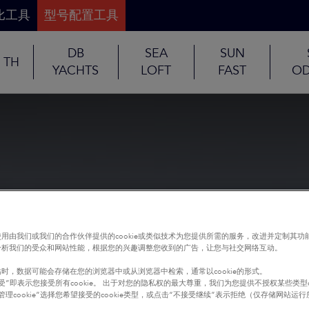
比工具
型号配置工具
DB
SEA
SUN
TH
YACHTS
LOFT
FAST
OD
用由我们或我们的合作伙伴提供的cookie或类似技术为您提供所需的服务，改进并定制其功
分析我们的受众和网站性能，根据您的兴趣调整您收到的广告，让您与社交网络互动。
时，数据可能会存储在您的浏览器中或从浏览器中检索，通常以cookie的形式。
受”即表示您接受所有cookie。 出于对您的隐私权的最大尊重，我们为您提供不授权某些类型co
管理cookie”选择您希望接受的cookie类型，或点击“不接受继续”表示拒绝（仅存储网站运