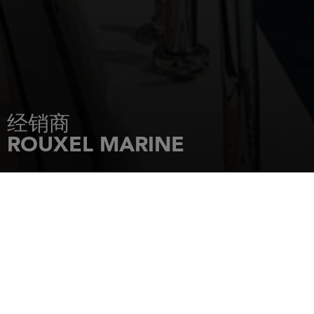
经销商
ROUXEL MARINE
主页
经销商
ROUXEL MARINE
ROUTE DE ST CAST
22550
MATIGNON
电话: 0296410879