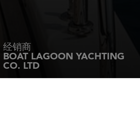
经销商
BOAT LAGOON YACHTING
CO. LTD
主页
经销商
BOAT LAGOON YACHTING CO. LTD
BHIRAJ TOWER AT EMQUARTIER
689 SUKHUMVIT ROAD KLONGTON
10110
BANGKOK